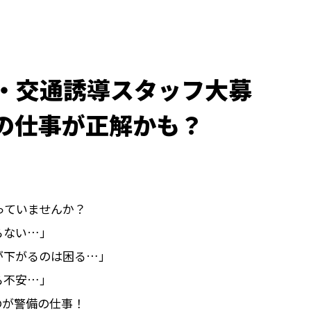
・交通誘導スタッフ大募
の仕事が正解かも？
っていませんか？
らない…」
が下がるのは困る…」
ら不安…」
のが警備の仕事！