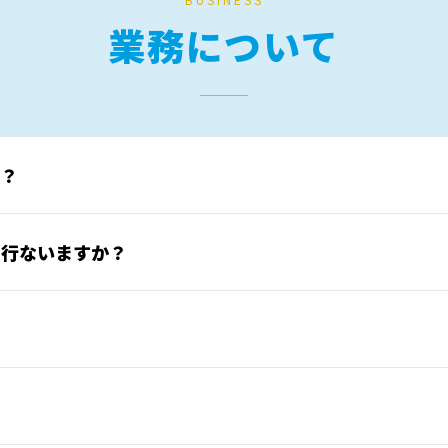
業務について
か？
を行ないますか？
？