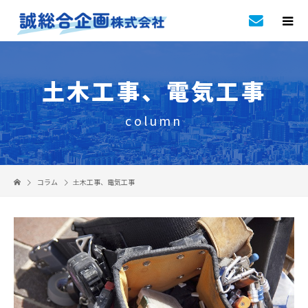
土木工事
、
電気工事
column
コラム
土木工事
、
電気工事