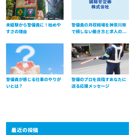
未経験から警備員に！始めや
警備員の月収相場を神奈川県
すさの理由
で損しない働き方と求人の...
警備員が感じる仕事のやりが
警備のプロを目指すあなたに
いとは？
送る応援メッセージ
最近の投稿