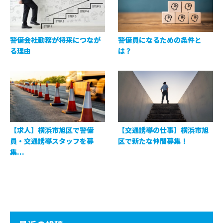
警備会社勤務が将来につなが
警備員になるための条件と
る理由
は？
【求人】横浜市旭区で警備
【交通誘導の仕事】横浜市旭
員・交通誘導スタッフを募
区で新たな仲間募集！
集...