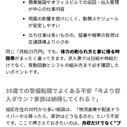
商業施設やオフィスビルでの巡回・出入管理
が中心の仕事内容
雨風の影響を受けにくく、勤務スケジュール
が安定しやすい
立ち仕事は多いものの、猛暑や極寒の負荷は
交通誘導より小さめ
同じ「月給25万円」でも、
体力の削られ方と家に帰る時
間帯
がまったく違ってきます。求人票では日給や時給だ
けでなく、夜勤回数とシフトの組み方まで必ず確認した
いポイントです。
35歳での警備転職でよくある不安「今より収
入ダウン？家族は納得してくれる？」
旭区在住の30代から多い相談は、「物流倉庫や配送ドラ
イバーから移ったら、家計はどうなるのか」という不安
です。ここで押さえておきたいのは、
月収だけでなく“ブ