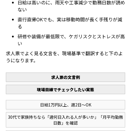
日給は高いのに、雨天や工事減少で勤務日数が読め
ない
直行直帰OKでも、実は移動時間が長く手残りが減
る
研修や装備が最低限で、ケガリスクとストレスが高
い
求人票でよく見る文言を、現場基準で翻訳すると下のよ
うになります。
求人票の文言例
現場目線でチェックしたい実態
日給1万円以上、週2日～OK
30代で家族持ちなら「週何日入れる人が多いか」「月平均勤務
日数」を確認
ホーム
電話
メール
マップ