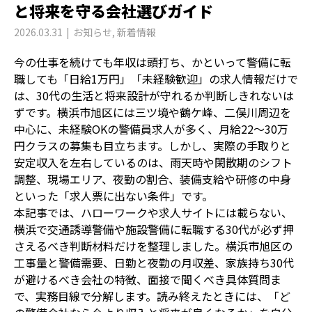
と将来を守る会社選びガイド
2026.03.31
お知らせ
,
新着情報
今の仕事を続けても年収は頭打ち、かといって警備に転
職しても「日給1万円」「未経験歓迎」の求人情報だけで
は、30代の生活と将来設計が守れるか判断しきれないは
ずです。横浜市旭区には三ツ境や鶴ケ峰、二俣川周辺を
中心に、未経験OKの警備員求人が多く、月給22〜30万
円クラスの募集も目立ちます。しかし、実際の手取りと
安定収入を左右しているのは、雨天時や閑散期のシフト
調整、現場エリア、夜勤の割合、装備支給や研修の中身
といった「求人票に出ない条件」です。
本記事では、ハローワークや求人サイトには載らない、
横浜で交通誘導警備や施設警備に転職する30代が必ず押
さえるべき判断材料だけを整理しました。横浜市旭区の
工事量と警備需要、日勤と夜勤の月収差、家族持ち30代
が避けるべき会社の特徴、面接で聞くべき具体質問ま
で、実務目線で分解します。読み終えたときには、「ど