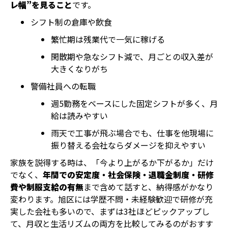
レ幅”を見ること
です。
シフト制の倉庫や飲食
繁忙期は残業代で一気に稼げる
閑散期や急なシフト減で、月ごとの収入差が
大きくなりがち
警備社員への転職
週5勤務をベースにした固定シフトが多く、月
給は読みやすい
雨天で工事が飛ぶ場合でも、仕事を他現場に
振り替える会社ならダメージを抑えやすい
家族を説得する時は、「今より上がるか下がるか」だけ
でなく、
年間での安定度・社会保険・退職金制度・研修
費や制服支給の有無
まで含めて話すと、納得感がかなり
変わります。旭区には学歴不問・未経験歓迎で研修が充
実した会社も多いので、まずは3社ほどピックアップし
て、月収と生活リズムの両方を比較してみるのがおすす