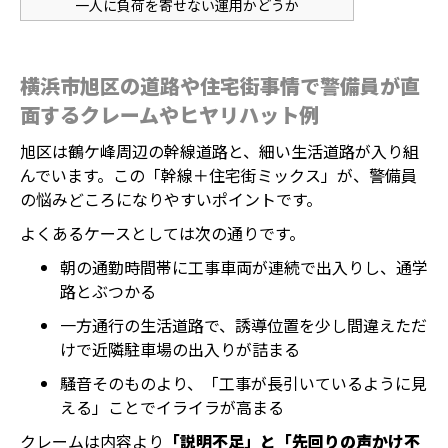
一人に負荷を寄せない運用かどうか
横浜市旭区の道路や住宅街事情で警備員が直
面するクレームやヒヤリハット例
旭区は鶴ケ峰周辺の幹線道路と、細い生活道路が入り組
んでいます。この「幹線＋住宅街ミックス」が、警備員
の悩みどころになりやすいポイントです。
よくあるケースとしては次の通りです。
朝の通勤時間帯に工事車両が連続で出入りし、通学
路とぶつかる
一方通行の生活道路で、誘導位置を少し間違えただ
けで近隣駐車場の出入りが詰まる
騒音そのものより、「工事が長引いているように見
える」ことでイライラが高まる
クレームは内容より
「説明不足」と「先回りの声かけ不